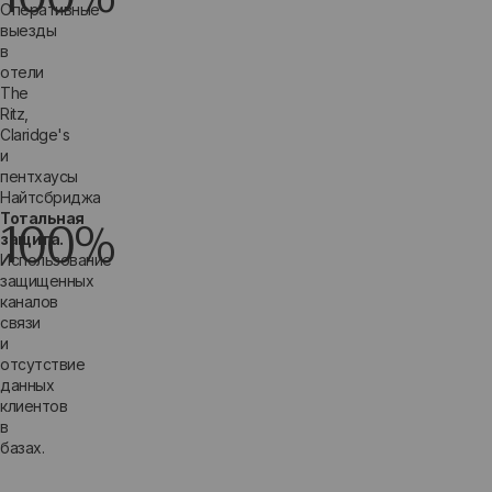
Оперативные
выезды
в
отели
The
Ritz,
Claridge's
и
пентхаусы
Найтсбриджа
100%
Тотальная
защита.
Использование
защищенных
каналов
связи
и
отсутствие
данных
клиентов
в
базах.