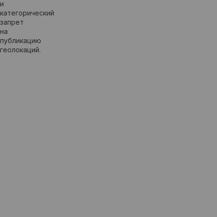
и
категорический
запрет
на
публикацию
геолокаций.
ПРАВИЛА
РАБОТЫ
ЭСКОРТ
АГЕНТСТВА
Заказ
подтверждается
только
после
успешной
авторизации
платежа
через
защищенный