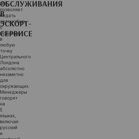
ОБСЛУЖИВАНИЯ
JFF
позволяет
В
подать
ЭСКОРТ-
автомобиль
с
СЕРВИСЕ
моделью
в
любую
точку
Центрального
Лондона
абсолютно
незаметно
для
окружающих.
Менеджеры
говорят
на
5
языках,
включая
русский
и