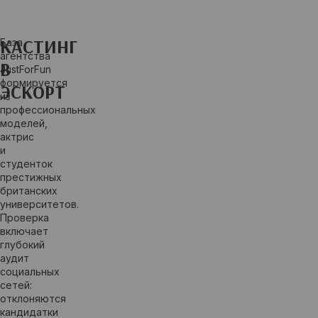
КАСТИНГ
База
агентства
В
JustForFun
формируется
ЭСКОРТ
из
профессиональных
моделей,
актрис
и
студенток
престижных
британских
университетов.
Проверка
включает
глубокий
аудит
социальных
сетей:
отклоняются
кандидатки