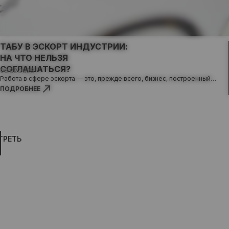
ТАБУ В ЭСКОРТ ИНДУСТРИИ:
НА ЧТО НЕЛЬЗЯ
СОГЛАШАТЬСЯ?
06.02.2026
Работа в сфере эскорта — это, прежде всего, бизнес, построенный…
ПОДРОБНЕЕ
ТРЕТЬ
Правовая информация и отказ от
ответственности
Агентство «Just for Fun»
предоставляет исключительно
легальные услуги модельного
сопровождения, консьерж-сервиса,
услуг гидов-переводчиков и